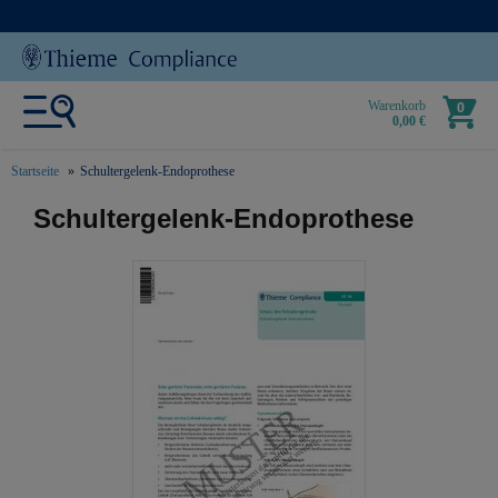
Warenkorb
0
0,00 €
Startseite
Schultergelenk-Endoprothese
text.skipToContent
text.skipToNavigation
Schultergelenk-Endoprothese