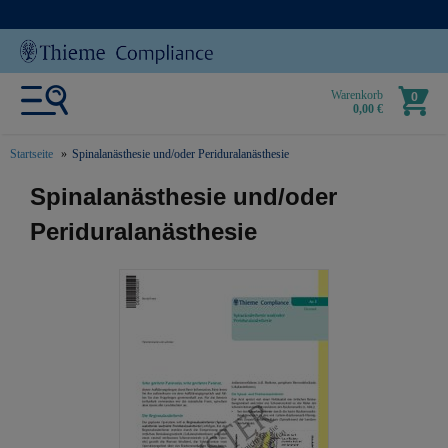
Warenkorb
0
0,00 €
Startseite
Spinalanästhesie und/oder Periduralanästhesie
text.skipToContent
text.skipToNavigation
Spinalanästhesie und/oder
Periduralanästhesie