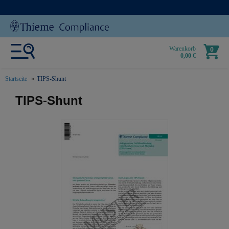
Warenkorb
0
0,00 €
Startseite
TIPS-Shunt
text.skipToContent
text.skipToNavigation
TIPS-Shunt