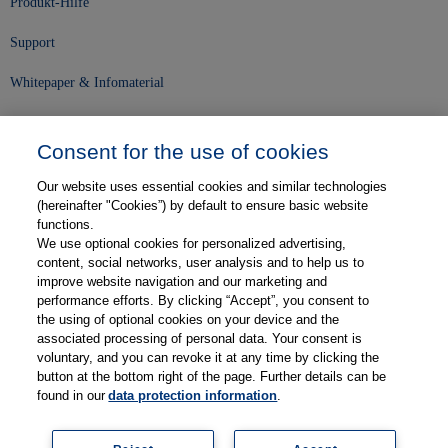
Produkt-Hilfe
Support
Whitepaper & Infomaterial
Unser Unternehmen
Consent for the use of cookies
Presse und News
Our website uses essential cookies and similar technologies
Karriere
(hereinafter "Cookies”) by default to ensure basic website
functions.
We use optional cookies for personalized advertising,
Kontakt
content, social networks, user analysis and to help us to
improve website navigation and our marketing and
Web-Semniare
performance efforts. By clicking “Accept”, you consent to
the using of optional cookies on your device and the
Anwenderberichte
associated processing of personal data. Your consent is
voluntary, and you can revoke it at any time by clicking the
Partner
button at the bottom right of the page. Further details can be
found in our
data protection information
.