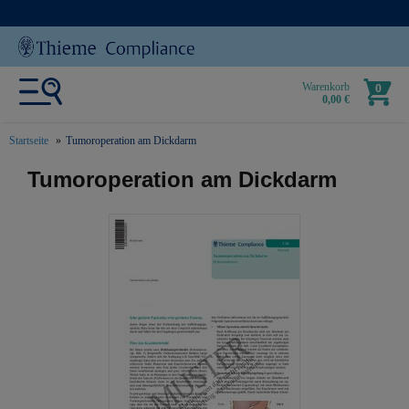
Warenkorb
0
0,00 €
Startseite
Tumoroperation am Dickdarm
text.skipToContent
text.skipToNavigation
Tumoroperation am Dickdarm