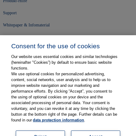
Produkt-Hilfe
Support
Whitepaper & Infomaterial
Unser Unternehmen
Consent for the use of cookies
Presse und News
Our website uses essential cookies and similar technologies
Karriere
(hereinafter "Cookies”) by default to ensure basic website
functions.
We use optional cookies for personalized advertising,
Kontakt
content, social networks, user analysis and to help us to
improve website navigation and our marketing and
Web-Semniare
performance efforts. By clicking “Accept”, you consent to
the using of optional cookies on your device and the
Anwenderberichte
associated processing of personal data. Your consent is
voluntary, and you can revoke it at any time by clicking the
Partner
button at the bottom right of the page. Further details can be
found in our
data protection information
.