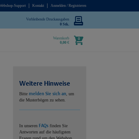
Webshop-Support
Kontakt
Anmelden / Registrieren
Verbleibende Druckausgaben
0 Stk.
Warenkorb
0
0,00 €
Weitere Hinweise
melden Sie sich an
Bitte
, um
die Musterbögen zu sehen.
FAQs
In unseren
finden Sie
Antworten auf die häufigsten
Fragen rund um den Webshop.