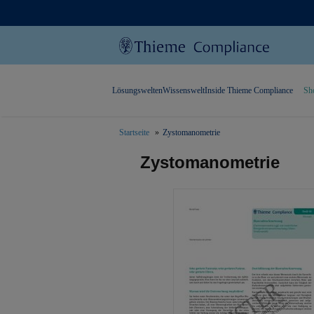
Lösungswelten
Wissenswelt
Inside Thieme Compliance
Sh
Startseite
Zystomanometrie
text.skipToContent
text.skipToNavigation
Zystomanometrie