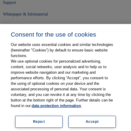
Support
Whitepaper & Infomaterial
Unser Unternehmen
Consent for the use of cookies
Presse und News
Our website uses essential cookies and similar technologies
Karriere
(hereinafter "Cookies”) by default to ensure basic website
functions.
We use optional cookies for personalized advertising,
Kontakt
content, social networks, user analysis and to help us to
improve website navigation and our marketing and
Web-Semniare
performance efforts. By clicking “Accept”, you consent to
the using of optional cookies on your device and the
Anwenderberichte
associated processing of personal data. Your consent is
voluntary, and you can revoke it at any time by clicking the
Partner
button at the bottom right of the page. Further details can be
found in our
data protection information
.
Reject
Accept
Legal information
Data protection
Contact
Terms and Conditions