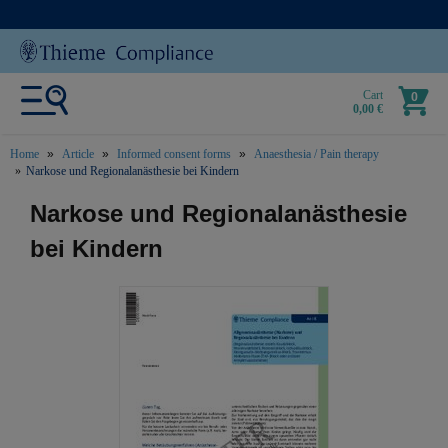
Cart
0
0,00 €
Home
Article
Informed consent forms
Anaesthesia / Pain therapy
Narkose und Regionalanästhesie bei Kindern
text.skipToContent
text.skipToNavigation
Narkose und Regionalanästhesie
bei Kindern