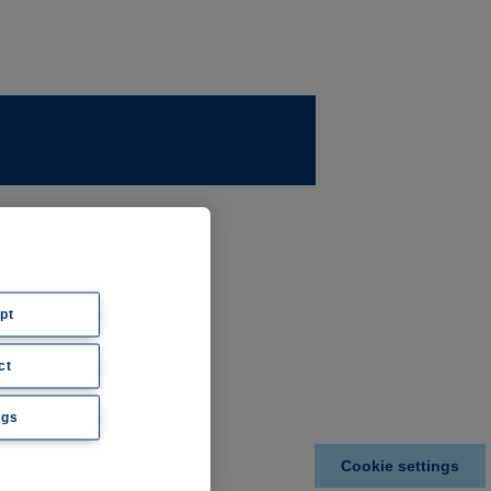
ernehmen
ws
pt
ct
hte
ngs
Cookie settings