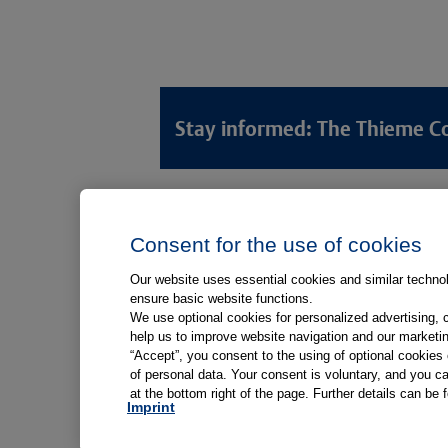
Stay informed: The Thieme C
Lösungswelten
Produkt
Consent for the use of cookies
Anamnese von Patient*innen
Digitale L
Aufnahme von Patient*innen
Aufklärun
Our website uses essential cookies and similar technolo
ensure basic website functions.
Aufklärung von Patient*innen
Aufklärung
We use optional cookies for personalized advertising, 
Kliniken
help us to improve website navigation and our marketin
“Accept”, you consent to the using of optional cookie
Medizinische Versorgungszentren
of personal data. Your consent is voluntary, and you ca
at the bottom right of the page. Further details can be 
Arztpraxen
Imprint