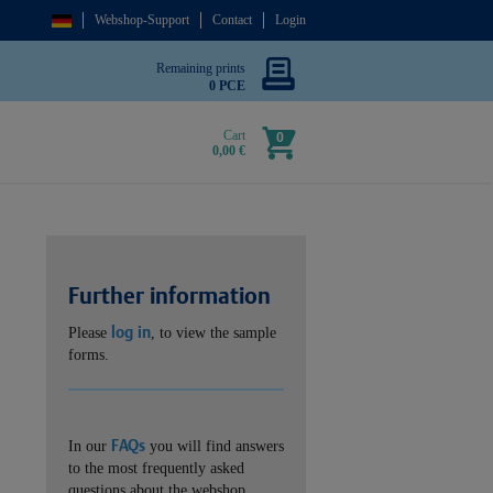
Webshop-Support
Contact
Login
Remaining prints
0 PCE
Cart
0
0,00 €
Further information
log in
Please
, to view the sample
forms.
FAQs
In our
you will find answers
to the most frequently asked
questions about the webshop.