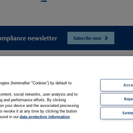
ompliance newsletter
Subscribe now
e
Unser Unt
Webshop
ösungen
Presse und Ne
Online-Portal E-Consent
gsbögen
Karriere
gies (hereinafter "Cookies”) by default to
Produkt-Hilfe
Acce
sfilme
Kontakt
Support
content, social networks, user analysis and to
Reje
Web-Semniare
g and performance efforts. By clicking
Whitepaper & Infomaterial
s on your device and the associated processing
Anwenderberic
n revoke it at any time by clicking the button
Setti
found in our
data protection information
.
Partner