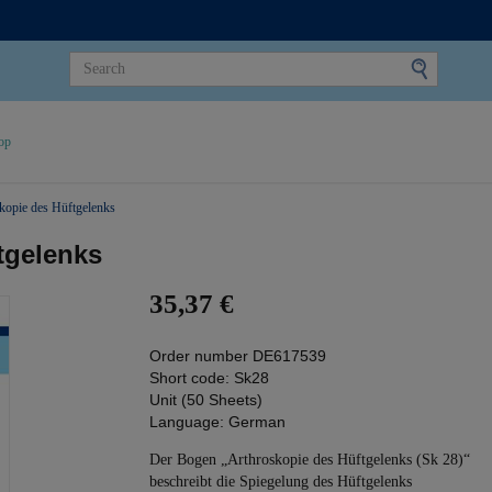
op
kopie des Hüftgelenks
tgelenks
35,37 €
Order number
DE617539
Short code:
Sk28
Unit (50 Sheets)
Language:
German
Der Bogen „Arthroskopie des Hüftgelenks (Sk 28)“
beschreibt die Spiegelung des Hüftgelenks