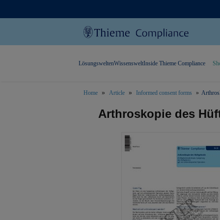
Lösungswelten
Wissenswelt
Inside Thieme Compliance
Sh
Home
Article
Informed consent forms
Arthros
text.skipToContent
text.skipToNavigation
Arthroskopie des Hüf