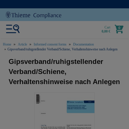
Cart
0
0,00 €
Home
Article
Informed consent forms
Documentation
Gipsverband/ruhigstellender Verband/Schiene, Verhaltenshinweise nach Anlegen
text.skipToContent
text.skipToNavigation
Gipsverband/ruhigstellender
Verband/Schiene,
Verhaltenshinweise nach Anlegen