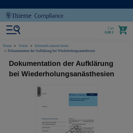
Cart
0
0,00 €
Home
Article
Informed consent forms
Dokumentation der Aufklärung bei Wiederholungsanästhesien
text.skipToContent
text.skipToNavigation
Dokumentation der Aufklärung
bei Wiederholungsanästhesien