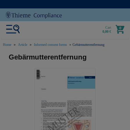
Cart
0
0,00 €
Home
Article
Informed consent forms
Gebärmutterentfernung
text.skipToContent
text.skipToNavigation
Gebärmutterentfernung