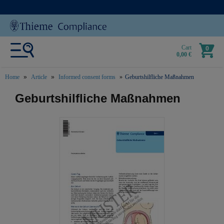
Cart
0
0,00 €
Home
Article
Informed consent forms
Geburtshilfliche Maßnahmen
text.skipToContent
text.skipToNavigation
Geburtshilfliche Maßnahmen