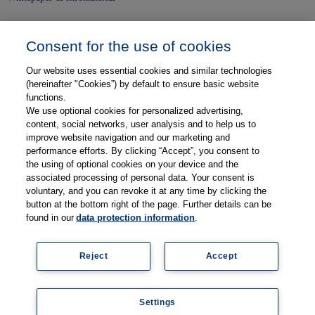
Unser Unternehmen
Consent for the use of cookies
Presse und News
Our website uses essential cookies and similar technologies
Karriere
(hereinafter "Cookies”) by default to ensure basic website
functions.
We use optional cookies for personalized advertising,
Kontakt
content, social networks, user analysis and to help us to
improve website navigation and our marketing and
Web-Semniare
performance efforts. By clicking “Accept”, you consent to
the using of optional cookies on your device and the
Anwenderberichte
associated processing of personal data. Your consent is
voluntary, and you can revoke it at any time by clicking the
Partner
button at the bottom right of the page. Further details can be
found in our
data protection information
.
Reject
Accept
Legal information
Data protection
Contact
Terms and Conditions
Coo
Settings
kie
© 2026 Thieme Compliance GmbH