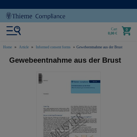
Cart
0
0,00 €
Home
Article
Informed consent forms
Gewebeentnahme aus der Brust
text.skipToContent
text.skipToNavigation
Gewebeentnahme aus der Brust