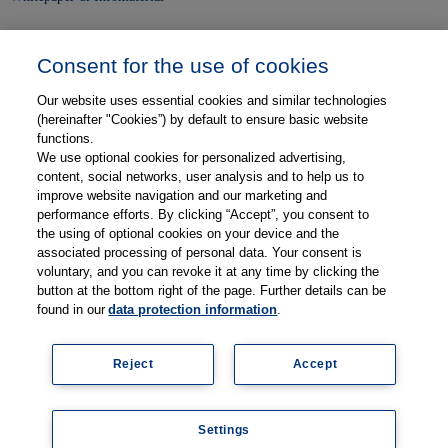
Unser Unternehmen
Consent for the use of cookies
Presse und News
Our website uses essential cookies and similar technologies
Karriere
(hereinafter "Cookies”) by default to ensure basic website
functions.
We use optional cookies for personalized advertising,
Kontakt
content, social networks, user analysis and to help us to
improve website navigation and our marketing and
Web-Semniare
performance efforts. By clicking “Accept”, you consent to
the using of optional cookies on your device and the
Anwenderberichte
associated processing of personal data. Your consent is
voluntary, and you can revoke it at any time by clicking the
Partner
button at the bottom right of the page. Further details can be
found in our
data protection information
.
Reject
Accept
Legal information
Data protection
Contact
Terms and Conditions
Coo
Settings
kie
© 2026 Thieme Compliance GmbH