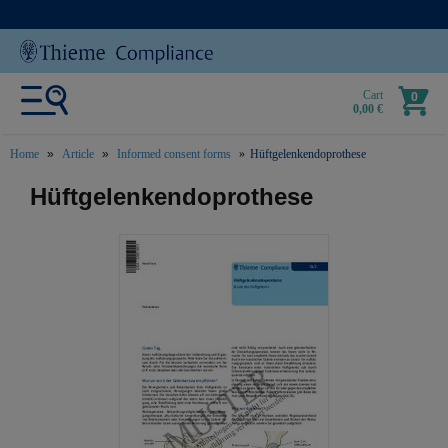
Cart
0
0,00 €
Home
Article
Informed consent forms
Hüftgelenkendoprothese
text.skipToContent
text.skipToNavigation
Hüftgelenkendoprothese