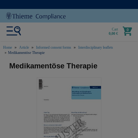
Cart
0
0,00 €
Home
Article
Informed consent forms
Interdisciplinary leaflets
Medikamentöse Therapie
text.skipToContent
text.skipToNavigation
Medikamentöse Therapie