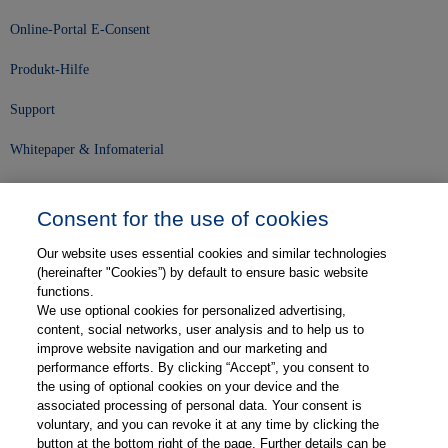
Online-Portal E-Consent
Produkt-Hilfe
Support
Whitepaper & Infomaterial
Unser Unternehmen
Consent for the use of cookies
Presse und News
Our website uses essential cookies and similar technologies
Karriere
(hereinafter "Cookies”) by default to ensure basic website
functions.
We use optional cookies for personalized advertising,
Kontakt
content, social networks, user analysis and to help us to
improve website navigation and our marketing and
Web-Semniare
performance efforts. By clicking “Accept”, you consent to
the using of optional cookies on your device and the
Anwenderberichte
associated processing of personal data. Your consent is
voluntary, and you can revoke it at any time by clicking the
Partner
button at the bottom right of the page. Further details can be