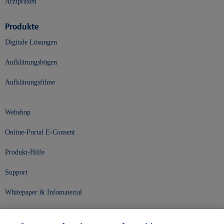
Arztpraxen
Produkte
Digitale Lösungen
Aufklärungsbögen
Aufklärungsfilme
Webshop
Online-Portal E-Consent
Produkt-Hilfe
Support
Whitepaper & Infomaterial
Unser Unternehmen