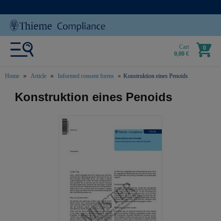
Cart
0
0,00 €
Home
Article
Informed consent forms
Konstruktion eines Penoids
text.skipToContent
text.skipToNavigation
Konstruktion eines Penoids