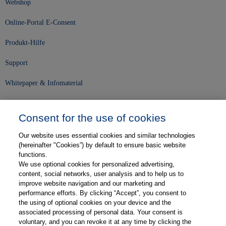
Webshop
Online-Portal E-Consent
Produkt-Hilfe
Support
Whitepaper & Infomaterial
Unser Unternehmen
Consent for the use of cookies
Presse und News
Our website uses essential cookies and similar technologies
Karriere
(hereinafter "Cookies”) by default to ensure basic website
functions.
We use optional cookies for personalized advertising,
Kontakt
content, social networks, user analysis and to help us to
improve website navigation and our marketing and
Web-Semniare
performance efforts. By clicking “Accept”, you consent to
the using of optional cookies on your device and the
Anwenderberichte
associated processing of personal data. Your consent is
voluntary, and you can revoke it at any time by clicking the
Partner