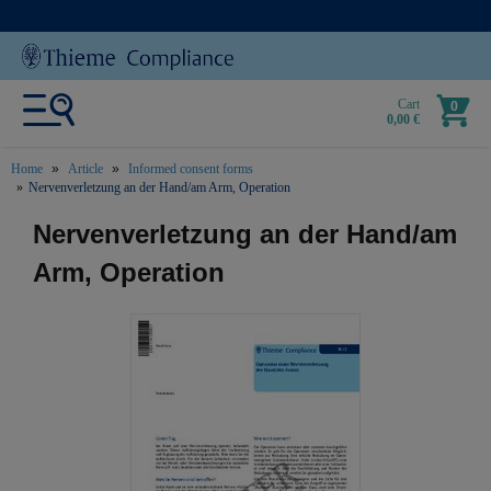
Cart
0
0,00 €
Home
Article
Informed consent forms
Nervenverletzung an der Hand/am Arm, Operation
text.skipToContent
text.skipToNavigation
Nervenverletzung an der Hand/am
Arm, Operation