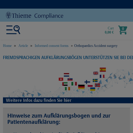
Cart
0
0,00 €
Home
Article
Informed consent forms
Orthopaedics Accident surgery
text.skipToContent
text.skipToNavigation
FREMDSPRACHIGEN AUFKLÄRUNGSBÖGEN UNTERSTÜTZEN SIE BEI D
Weitere Infos dazu finden Sie hier
Hinweise zum Aufklärungsbogen und zur
Patientenaufklärung: