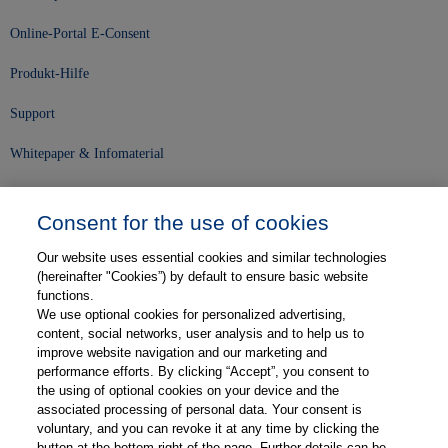
Online-Portal E-Consent
Produkt-Hilfe
Support
Whitepaper & Infomaterial
Unser Unternehmen
Consent for the use of cookies
Presse und News
Our website uses essential cookies and similar technologies
Karriere
(hereinafter "Cookies”) by default to ensure basic website
functions.
We use optional cookies for personalized advertising,
Kontakt
content, social networks, user analysis and to help us to
improve website navigation and our marketing and
Web-Semniare
performance efforts. By clicking “Accept”, you consent to
the using of optional cookies on your device and the
Anwenderberichte
associated processing of personal data. Your consent is
voluntary, and you can revoke it at any time by clicking the
Partner
button at the bottom right of the page. Further details can be