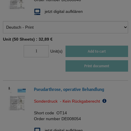
jetzt digital aufklären
Unit (50 Sheets) :
32,89 €
Unit(s)
Add to cart
Print document
Pseudarthrose, operative Behandlung
Sonderdruck - Kein Rückgaberecht
Short code
OT14
Order number
DE008054
jetzt digital aufklären