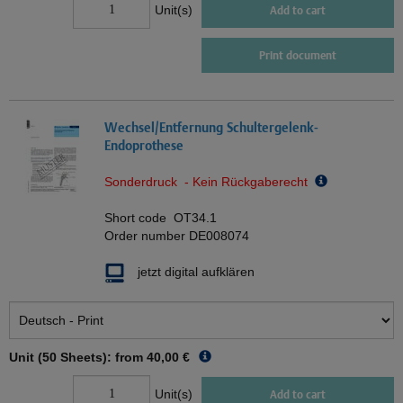
Unit(s)
Add to cart
Print document
Wechsel/Entfernung Schultergelenk-
Endoprothese
Sonderdruck - Kein Rückgaberecht
Short code
OT34.1
Order number
DE008074
jetzt digital aufklären
Unit (50 Sheets): from
40,00 €
Unit(s)
Add to cart