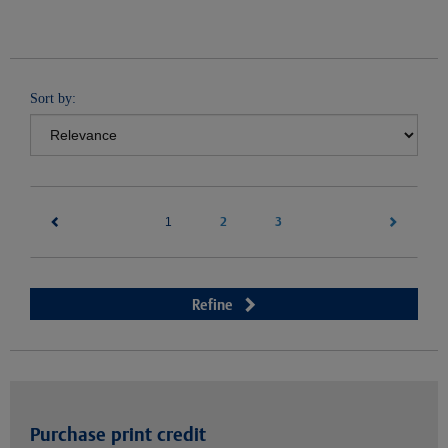
Sort by:
(current)
2
3
1
Refine
Purchase print credit