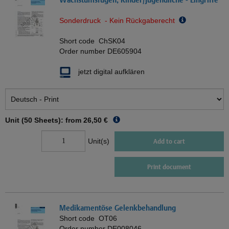
Sonderdruck - Kein Rückgaberecht
Short code
ChSK04
Order number
DE605904
jetzt digital aufklären
Unit (50 Sheets): from
26,50 €
Unit(s)
Add to cart
Print document
Medikamentöse Gelenkbehandlung
Short code
OT06
Order number
DE008046