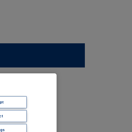
ernehmen
ws
pt
ct
hte
ngs