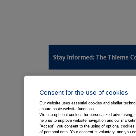
Stay informed: The Thieme C
Lösungswelten
Produkt
Consent for the use of cookies
Anamnese von Patient*innen
Digitale L
Aufnahme von Patient*innen
Aufklärun
Our website uses essential cookies and similar technolo
ensure basic website functions.
Aufklärung von Patient*innen
Aufklärung
We use optional cookies for personalized advertising, 
Kliniken
help us to improve website navigation and our marketin
“Accept”, you consent to the using of optional cookie
Medizinische Versorgungszentren
of personal data. Your consent is voluntary, and you ca