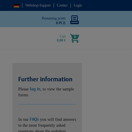
Webshop-Support
Contact
Login
Remaining prints
0 PCE
Cart
0
0,00 €
Further information
log in
Please
, to view the sample
forms.
FAQs
In our
you will find answers
to the most frequently asked
questions about the webshop.