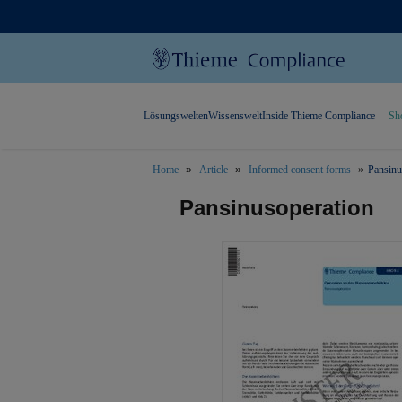
Lösungswelten
Wissenswelt
Inside Thieme Compliance
Sh
Home
Article
Informed consent forms
Pansinu
text.skipToContent
text.skipToNavigation
Pansinusoperation