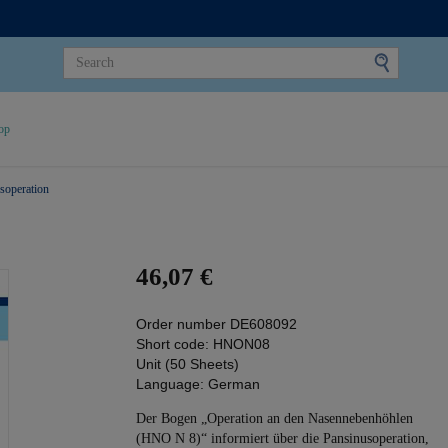
op
soperation
46,07 €
Order number
DE608092
Short code:
HNON08
Unit (50 Sheets)
Language:
German
Der Bogen „Operation an den Nasennebenhöhlen
(HNO N 8)“ informiert über die Pansinusoperation,