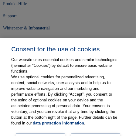
Produkt-Hilfe
Support
Whitepaper & Infomaterial
Unser Unternehmen
Consent for the use of cookies
Presse und News
Our website uses essential cookies and similar technologies
Karriere
(hereinafter "Cookies”) by default to ensure basic website
functions.
We use optional cookies for personalized advertising,
Kontakt
content, social networks, user analysis and to help us to
improve website navigation and our marketing and
Web-Semniare
performance efforts. By clicking “Accept”, you consent to
the using of optional cookies on your device and the
Anwenderberichte
associated processing of personal data. Your consent is
voluntary, and you can revoke it at any time by clicking the
Partner
button at the bottom right of the page. Further details can be
found in our
data protection information
.