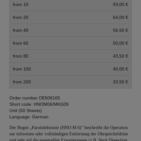
from 10
93,00 €
from 20
64,00 €
from 40
56,50 €
from 60
50,00 €
from 80
43,50 €
from 100
40,00 €
from 200
33,50 €
Order number
DE608165
Short code:
HNOM06/MKG09
Unit (50 Sheets)
Language:
German
Der Bogen „Parotidektomie (HNO M 6)“ beschreibt die Operation
zur teilweisen oder vollständigen Entfernung der Ohrspeicheldrüse
und geht auf die eventuellen Erweiterungen (z.B. Neck Dissection