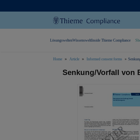
Lösungswelten
Wissenswelt
Inside Thieme Compliance
Sh
Home
Article
Informed consent forms
Senkung
text.skipToContent
text.skipToNavigation
Senkung/Vorfall von