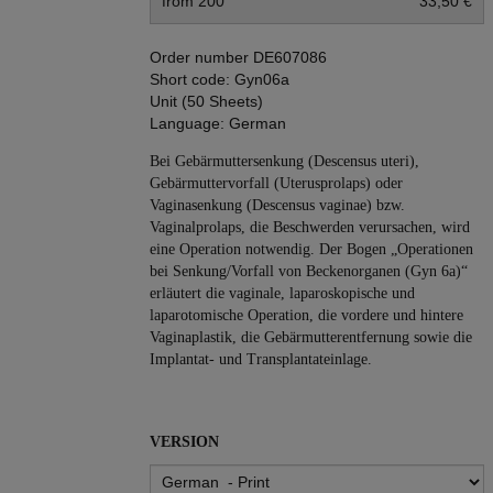
from 200
33,50 €
Order number
DE607086
Short code:
Gyn06a
Unit (50 Sheets)
Language:
German
Bei Gebärmuttersenkung (Descensus uteri),
Gebärmuttervorfall (Uterusprolaps) oder
Vaginasenkung (Descensus vaginae) bzw.
Vaginalprolaps, die Beschwerden verursachen, wird
eine Operation notwendig. Der Bogen „Operationen
bei Senkung/Vorfall von Beckenorganen (Gyn 6a)“
erläutert die vaginale, laparoskopische und
laparotomische Operation, die vordere und hintere
Vaginaplastik, die Gebärmutterentfernung sowie die
Implantat- und Transplantateinlage.
VERSION