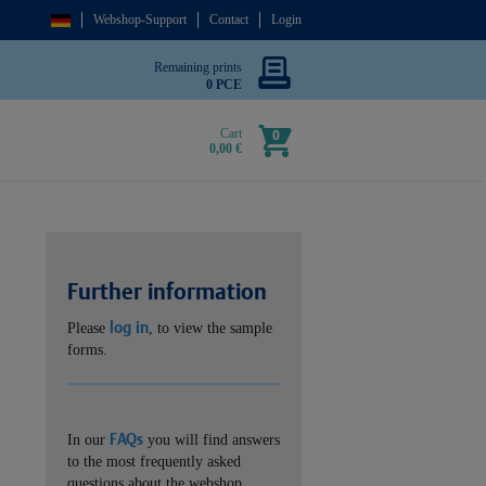
Webshop-Support
Contact
Login
Remaining prints
0 PCE
Cart
0
0,00 €
Further information
log in
Please
, to view the sample
forms.
FAQs
In our
you will find answers
to the most frequently asked
questions about the webshop.