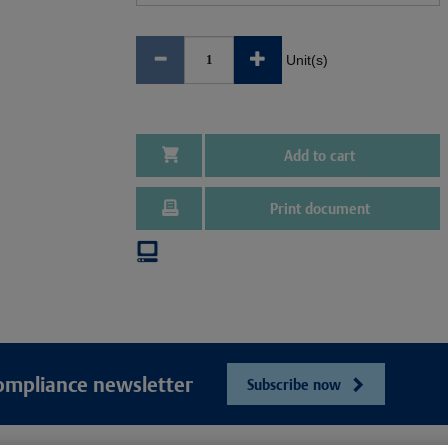
Unit(s)
Add to cart
Print document
ompliance newsletter
Subscribe now