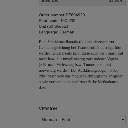
from 200
33,50 €
Order number
DE604929
Short code:
PlOp28b
Unit (50 Sheets)
Language:
German
Eine Scheidenaufbauplastik kann einerseits zur
Genitalangleichung bei Transidentität durchgeführt
werden, andererseits kann diese auch bei Frauen mit
nicht bzw. nur unvollständig vorhandener Vagina
(z.B. nach Verletzung bzw. Tumoroperation)
notwendig werden. Der Aufklärungsbogen „PlOp
28b“ beschreibt das mögliche chirurgische Vorgehen
sowie vorbereitende und zusätzliche Maßnahmen
dazu.
VERSION