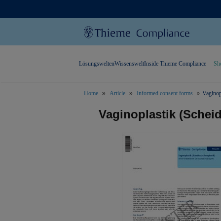
Lösungswelten
Wissenswelt
Inside Thieme Compliance
Sh
Home
Article
Informed consent forms
Vaginop
text.skipToContent
text.skipToNavigation
Vaginoplastik (Schei