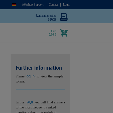
Webshop-Support
Contact
Login
Remaining prints
0 PCE
Cart
0
0,00 €
Further information
log in
Please
, to view the sample
forms.
FAQs
In our
you will find answers
to the most frequently asked
questions about the webshop.