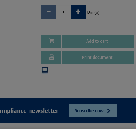
Unit(s)
Add to cart
Print document
ompliance newsletter
Subscribe now