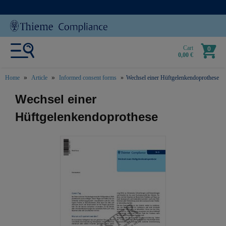
Cart
0
0,00 €
Home
Article
Informed consent forms
Wechsel einer Hüftgelenkendoprothese
text.skipToContent
text.skipToNavigation
Wechsel einer
Hüftgelenkendoprothese