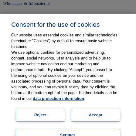
Whitepaper & Infomaterial
Unser Unternehmen
Consent for the use of cookies
Presse und News
Our website uses essential cookies and similar technologies
Karriere
(hereinafter "Cookies”) by default to ensure basic website
functions.
We use optional cookies for personalized advertising,
Kontakt
content, social networks, user analysis and to help us to
improve website navigation and our marketing and
Web-Semniare
performance efforts. By clicking “Accept”, you consent to
the using of optional cookies on your device and the
Anwenderberichte
associated processing of personal data. Your consent is
voluntary, and you can revoke it at any time by clicking the
Partner
button at the bottom right of the page. Further details can be
found in our
data protection information
.
Reject
Accept
Legal information
Data protection
Contact
Terms and Conditions
Coo
Settings