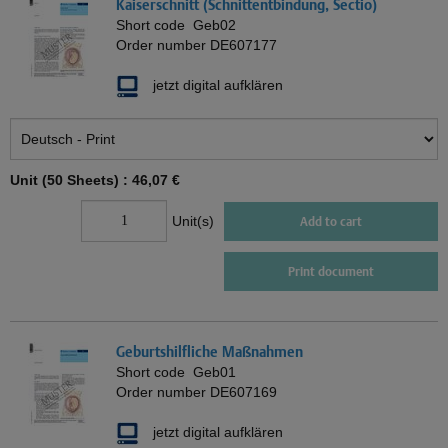
Kaiserschnitt (Schnittentbindung, Sectio)
Short code
Geb02
Order number
DE607177
jetzt digital aufklären
Unit (50 Sheets) :
46,07 €
Unit(s)
Add to cart
Print document
Geburtshilfliche Maßnahmen
Short code
Geb01
Order number
DE607169
jetzt digital aufklären