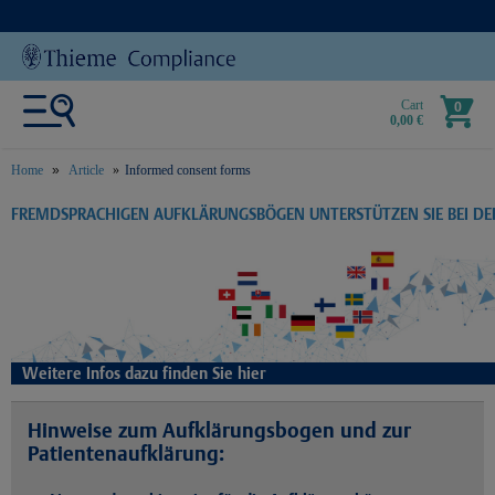
Cart
0
0,00 €
Home
Article
Informed consent forms
text.skipToContent
text.skipToNavigation
FREMDSPRACHIGEN AUFKLÄRUNGSBÖGEN UNTERSTÜTZEN SIE BEI D
Weitere Infos dazu finden Sie hier
Hinweise zum Aufklärungsbogen und zur
Patientenaufklärung: