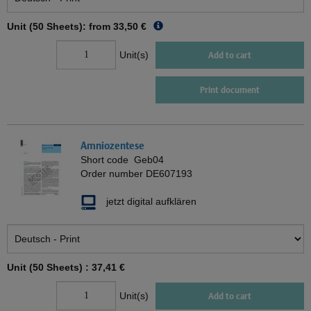
Unit (50 Sheets): from
33,50 €
Unit(s)
Add to cart
Print document
Amniozentese
Short code
Geb04
Order number
DE607193
jetzt digital aufklären
Unit (50 Sheets) :
37,41 €
Unit(s)
Add to cart