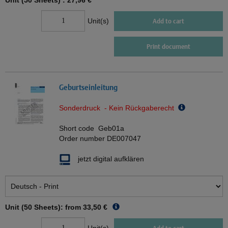
Unit (50 Sheets) :
27,96 €
Unit(s)
Add to cart
Print document
Geburtseinleitung
Sonderdruck - Kein Rückgaberecht
Short code
Geb01a
Order number
DE007047
jetzt digital aufklären
Unit (50 Sheets): from
33,50 €