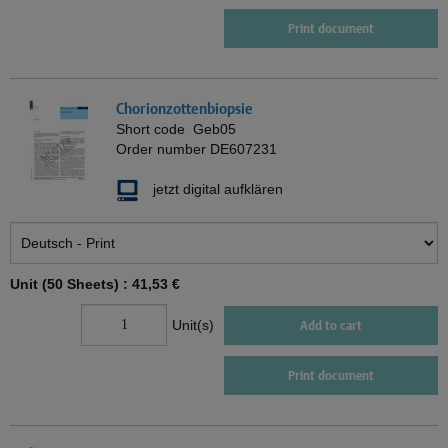
Print document
Chorionzottenbiopsie
Short code
Geb05
Order number
DE607231
jetzt digital aufklären
Unit (50 Sheets) :
41,53 €
Unit(s)
Add to cart
Print document