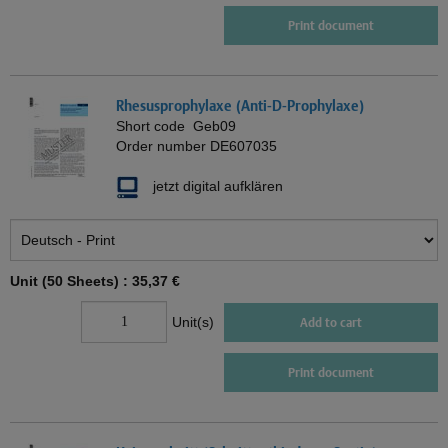
Print document
Rhesusprophylaxe (Anti-D-Prophylaxe)
Short code
Geb09
Order number
DE607035
jetzt digital aufklären
Unit (50 Sheets) :
35,37 €
Unit(s)
Add to cart
Print document