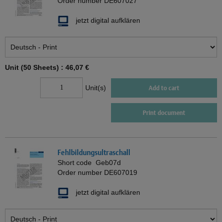
Order number
DE607027
jetzt digital aufklären
Unit (50 Sheets) :
46,07 €
Unit(s)
Add to cart
Print document
Fehlbildungsultraschall
Short code
Geb07d
Order number
DE607019
jetzt digital aufklären