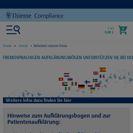
Cart
0
0,00 €
Home
Article
Informed consent forms
text.skipToContent
text.skipToNavigation
FREMDSPRACHIGEN AUFKLÄRUNGSBÖGEN UNTERSTÜTZEN SIE BEI D
Weitere Infos dazu finden Sie hier
Hinweise zum Aufklärungsbogen und zur
Patientenaufklärung: