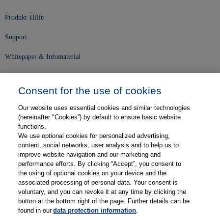
Produkt-Hilfe
Support
Whitepaper & Infomaterial
Unser Unternehmen
Consent for the use of cookies
Presse und News
Our website uses essential cookies and similar technologies
Karriere
(hereinafter "Cookies”) by default to ensure basic website
functions.
We use optional cookies for personalized advertising,
Kontakt
content, social networks, user analysis and to help us to
improve website navigation and our marketing and
Web-Semniare
performance efforts. By clicking “Accept”, you consent to
the using of optional cookies on your device and the
Anwenderberichte
associated processing of personal data. Your consent is
voluntary, and you can revoke it at any time by clicking the
Partner
button at the bottom right of the page. Further details can be
found in our
data protection information
.