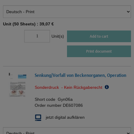
Unit (50 Sheets) :
39,07 €
Unit(s)
Add to cart
Print document
Senkung/Vorfall von Beckenorganen, Operation
Sonderdruck - Kein Rückgaberecht
Short code
Gyn06a
Order number
DE607086
jetzt digital aufklären