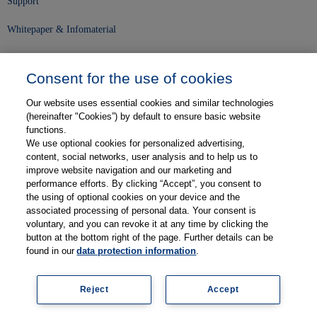
Support
Whitepaper & Infomaterial
Unser Unternehmen
Consent for the use of cookies
Presse und News
Our website uses essential cookies and similar technologies
Karriere
(hereinafter "Cookies”) by default to ensure basic website
functions.
We use optional cookies for personalized advertising,
Kontakt
content, social networks, user analysis and to help us to
improve website navigation and our marketing and
Web-Semniare
performance efforts. By clicking “Accept”, you consent to
the using of optional cookies on your device and the
Anwenderberichte
associated processing of personal data. Your consent is
voluntary, and you can revoke it at any time by clicking the
Partner
button at the bottom right of the page. Further details can be
found in our
data protection information
.
Reject
Accept
Legal information
Data protection
Contact
Terms and Conditions