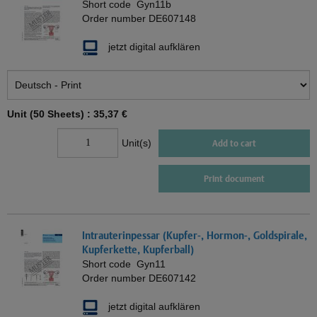
Short code
Gyn11b
Order number
DE607148
jetzt digital aufklären
Unit (50 Sheets) :
35,37 €
Unit(s)
Add to cart
Print document
Intrauterinpessar (Kupfer-, Hormon-, Goldspirale,
Kupferkette, Kupferball)
Short code
Gyn11
Order number
DE607142
jetzt digital aufklären