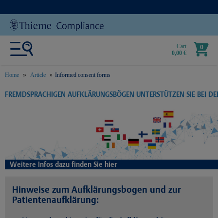
Cart
0
0,00 €
Home
Article
Informed consent forms
text.skipToContent
text.skipToNavigation
FREMDSPRACHIGEN AUFKLÄRUNGSBÖGEN UNTERSTÜTZEN SIE BEI D
Weitere Infos dazu finden Sie hier
Hinweise zum Aufklärungsbogen und zur
Patientenaufklärung: