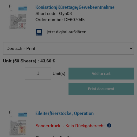
Konisation/Kürettage/Gewebeentnahme
Short code
Gyn03
Order number
DE607045
jetzt digital aufklären
Unit (50 Sheets) :
43,60 €
Unit(s)
Add to cart
Print document
Eileiter/Eierstöcke, Operation
Sonderdruck - Kein Rückgaberecht