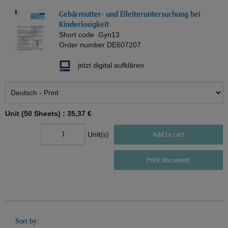
Gebärmutter- und Eileiteruntersuchung bei
Kinderlosigkeit
Short code
Gyn13
Order number
DE607207
jetzt digital aufklären
Unit (50 Sheets) :
35,37 €
Unit(s)
Add to cart
Print document
Sort by: