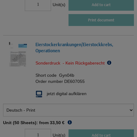
Unit(s)
Add to cart
Print document
Eierstockerkrankungen/Eierstockkrebs,
Operationen
Sonderdruck - Kein Rückgaberecht
Short code
Gyn04b
Order number
DE607055
jetzt digital aufklären
Unit (50 Sheets): from
33,50 €
Unit(s)
Add to cart