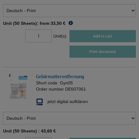
Unit (50 Sheets): from
33,50 €
Unit(s)
Add to cart
Print document
Gebärmutterentfernung
Short code
Gyn05
Order number
DE607061
jetzt digital aufklären
Unit (50 Sheets) :
43,60 €