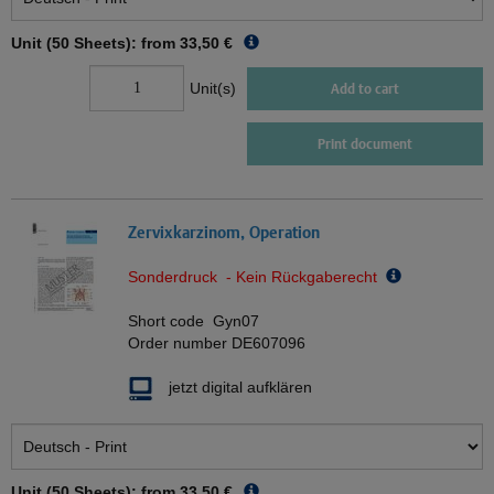
Unit (50 Sheets): from
33,50 €
Unit(s)
Add to cart
Print document
Zervixkarzinom, Operation
Sonderdruck - Kein Rückgaberecht
Short code
Gyn07
Order number
DE607096
jetzt digital aufklären
Unit (50 Sheets): from
33,50 €