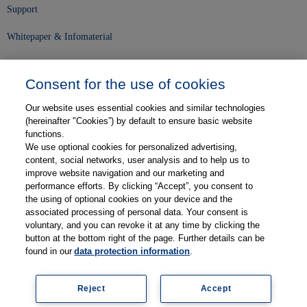
Support
Whitepaper & Infomaterial
Unser Unternehmen
Consent for the use of cookies
Presse und News
Our website uses essential cookies and similar technologies
Karriere
(hereinafter "Cookies”) by default to ensure basic website
functions.
We use optional cookies for personalized advertising,
Kontakt
content, social networks, user analysis and to help us to
improve website navigation and our marketing and
Web-Semniare
performance efforts. By clicking “Accept”, you consent to
the using of optional cookies on your device and the
Anwenderberichte
associated processing of personal data. Your consent is
voluntary, and you can revoke it at any time by clicking the
Partner
button at the bottom right of the page. Further details can be
found in our
data protection information
.
Reject
Accept
Legal information
Data protection
Contact
Terms and Conditions