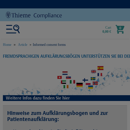
Cart
0
0,00 €
Home
Article
Informed consent forms
text.skipToContent
text.skipToNavigation
FREMDSPRACHIGEN AUFKLÄRUNGSBÖGEN UNTERSTÜTZEN SIE BEI D
Weitere Infos dazu finden Sie hier
Hinweise zum Aufklärungsbogen und zur
Patientenaufklärung: