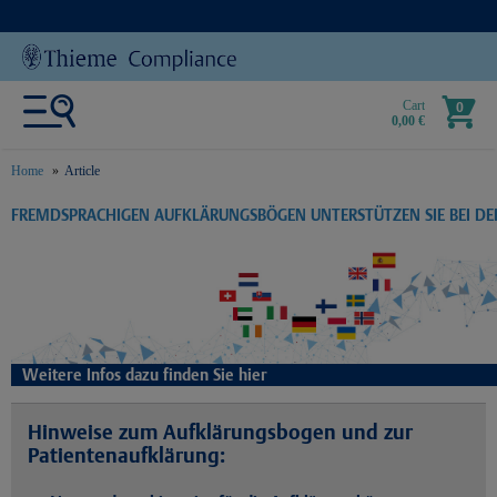
Cart
0
0,00 €
Home
Article
text.skipToContent
text.skipToNavigation
FREMDSPRACHIGEN AUFKLÄRUNGSBÖGEN UNTERSTÜTZEN SIE BEI D
Weitere Infos dazu finden Sie hier
Hinweise zum Aufklärungsbogen und zur
Patientenaufklärung: