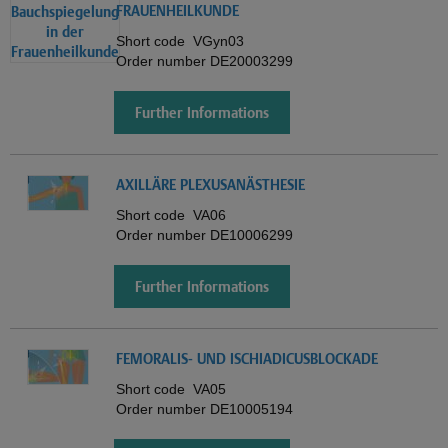
FRAUENHEILKUNDE
Short code
VGyn03
Order number
DE20003299
Further Informations
AXILLÄRE PLEXUSANÄSTHESIE
Short code
VA06
Order number
DE10006299
Further Informations
FEMORALIS- UND ISCHIADICUSBLOCKADE
Short code
VA05
Order number
DE10005194