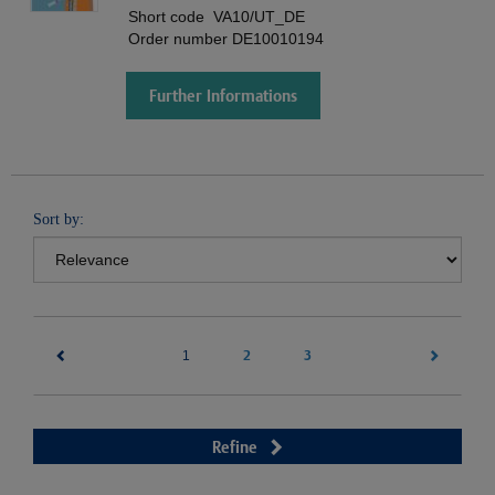
Short code
VA10/UT_DE
Order number
DE10010194
Further Informations
Sort by:
(current)
2
3
1
Refine