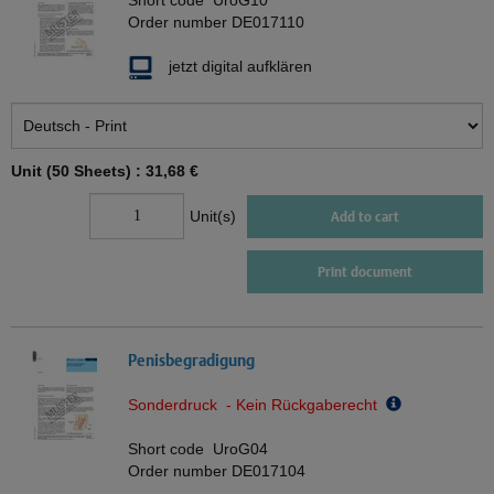
Short code
UroG10
Order number
DE017110
jetzt digital aufklären
Unit (50 Sheets) :
31,68 €
Unit(s)
Add to cart
Print document
Penisbegradigung
Sonderdruck - Kein Rückgaberecht
Short code
UroG04
Order number
DE017104