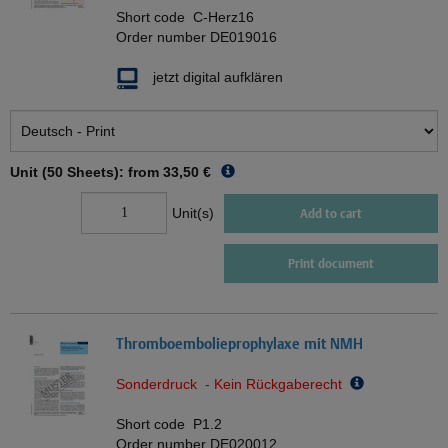
Short code
C-Herz16
Order number
DE019016
jetzt digital aufklären
Unit (50 Sheets): from
33,50 €
Unit(s)
Add to cart
Print document
Thromboembolieprophylaxe mit NMH
Sonderdruck - Kein Rückgaberecht
Short code
P1.2
Order number
DE020012