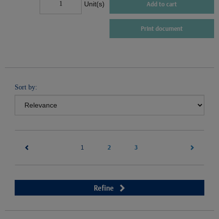
Unit(s)
Add to cart
Print document
Sort by:
(current)
2
3
1
Refine