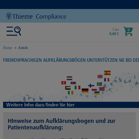
Cart
0
0,00 €
Home
Article
text.skipToContent
text.skipToNavigation
FREMDSPRACHIGEN AUFKLÄRUNGSBÖGEN UNTERSTÜTZEN SIE BEI D
Weitere Infos dazu finden Sie hier
Hinweise zum Aufklärungsbogen und zur
Patientenaufklärung: