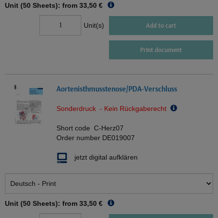
Unit (50 Sheets): from
33,50 €
Unit(s)
Add to cart
Print document
Aortenisthmusstenose/PDA-Verschluss
Sonderdruck - Kein Rückgaberecht
Short code
C-Herz07
Order number
DE019007
jetzt digital aufklären
Unit (50 Sheets): from
33,50 €