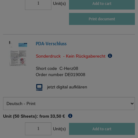
Unit(s)
Add to cart
Print document
PDA-Verschluss
Sonderdruck - Kein Rückgaberecht
Short code
C-Herz08
Order number
DE019008
jetzt digital aufklären
Unit (50 Sheets): from
33,50 €
Unit(s)
Add to cart