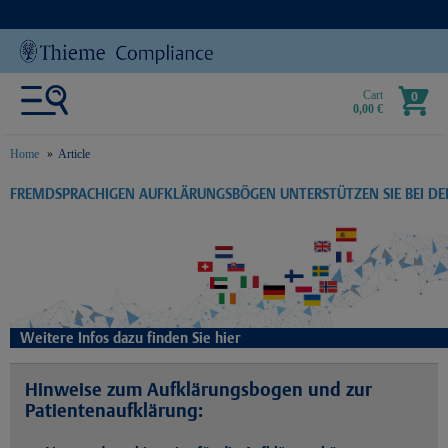
Cart
0
0,00 €
Home
Article
text.skipToContent
text.skipToNavigation
FREMDSPRACHIGEN AUFKLÄRUNGSBÖGEN UNTERSTÜTZEN SIE BEI D
Weitere Infos dazu finden Sie hier
Hinweise zum Aufklärungsbogen und zur
Patientenaufklärung: