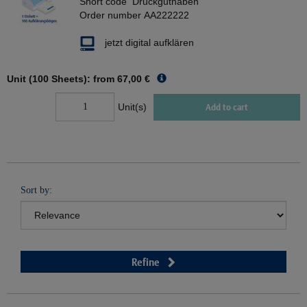
Short code
Druckguthaben
Order number
AA222222
jetzt digital aufklären
Unit (100 Sheets): from
67,00 €
Unit(s)
Add to cart
Sort by:
Refine