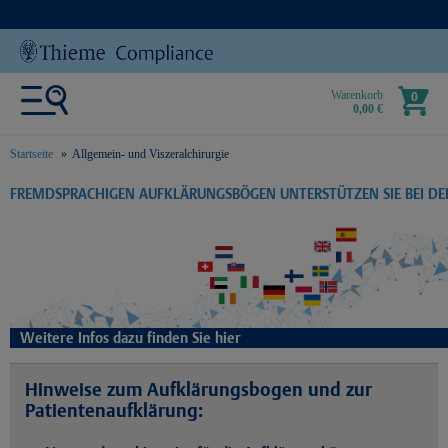
Warenkorb
0
0,00 €
Startseite
Allgemein- und Viszeralchirurgie
text.skipToContent
text.skipToNavigation
FREMDSPRACHIGEN AUFKLÄRUNGSBÖGEN UNTERSTÜTZEN SIE BEI D
Weitere Infos dazu finden Sie hier
Hinweise zum Aufklärungsbogen und zur
Patientenaufklärung: