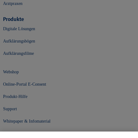
Arztpraxen
Produkte
Digitale Lösungen
Aufklärungsbögen
Aufklärungsfilme
Webshop
Online-Portal E-Consent
Produkt-Hilfe
Support
Whitepaper & Infomaterial
Unser Unternehmen