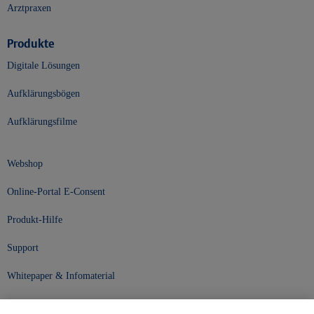
Arztpraxen
Produkte
Digitale Lösungen
Aufklärungsbögen
Aufklärungsfilme
Webshop
Online-Portal E-Consent
Produkt-Hilfe
Support
Whitepaper & Infomaterial
Unser Unternehmen