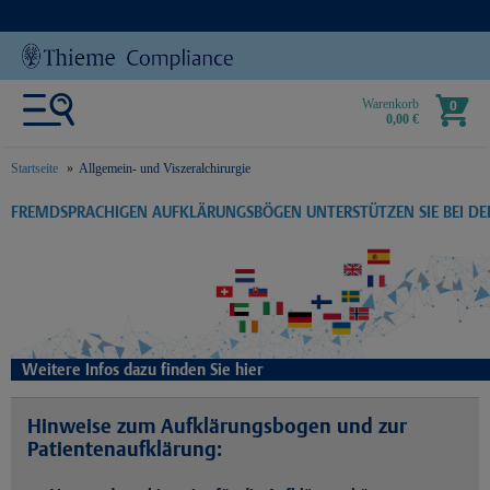
Warenkorb
0
0,00 €
Startseite
Allgemein- und Viszeralchirurgie
text.skipToContent
text.skipToNavigation
FREMDSPRACHIGEN AUFKLÄRUNGSBÖGEN UNTERSTÜTZEN SIE BEI D
Weitere Infos dazu finden Sie hier
Hinweise zum Aufklärungsbogen und zur
Patientenaufklärung: