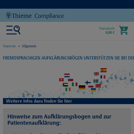
Warenkorb
0
0,00 €
Startseite
Allgemein
text.skipToContent
text.skipToNavigation
FREMDSPRACHIGEN AUFKLÄRUNGSBÖGEN UNTERSTÜTZEN SIE BEI D
Weitere Infos dazu finden Sie hier
Hinweise zum Aufklärungsbogen und zur
Patientenaufklärung: