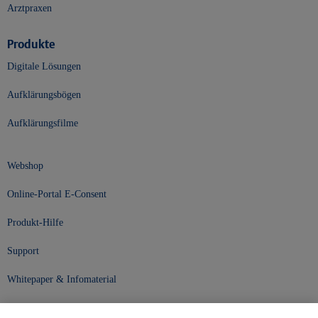
Arztpraxen
Produkte
Digitale Lösungen
Aufklärungsbögen
Aufklärungsfilme
Webshop
Online-Portal E-Consent
Produkt-Hilfe
Support
Whitepaper & Infomaterial
Unser Unternehmen