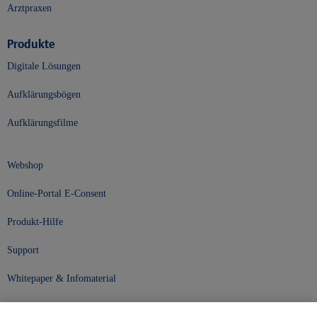
Arztpraxen
Produkte
Digitale Lösungen
Aufklärungsbögen
Aufklärungsfilme
Webshop
Online-Portal E-Consent
Produkt-Hilfe
Support
Whitepaper & Infomaterial
Unser Unternehmen