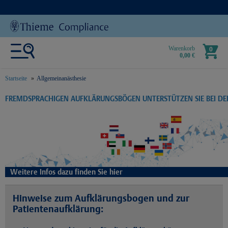
Warenkorb
0
0,00 €
Startseite
Allgemeinanästhesie
text.skipToContent
text.skipToNavigation
FREMDSPRACHIGEN AUFKLÄRUNGSBÖGEN UNTERSTÜTZEN SIE BEI D
Weitere Infos dazu finden Sie hier
Hinweise zum Aufklärungsbogen und zur
Patientenaufklärung: