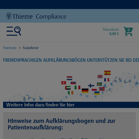
Warenkorb
0
0,00 €
Startseite
Anästhesie
text.skipToContent
text.skipToNavigation
FREMDSPRACHIGEN AUFKLÄRUNGSBÖGEN UNTERSTÜTZEN SIE BEI D
Weitere Infos dazu finden Sie hier
Hinweise zum Aufklärungsbogen und zur
Patientenaufklärung: