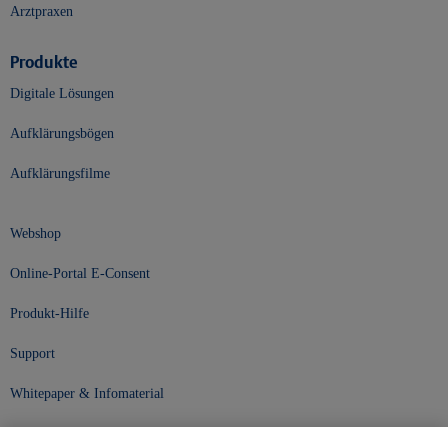
Arztpraxen
Produkte
Digitale Lösungen
Aufklärungsbögen
Aufklärungsfilme
Webshop
Online-Portal E-Consent
Produkt-Hilfe
Support
Whitepaper & Infomaterial
Unser Unternehmen