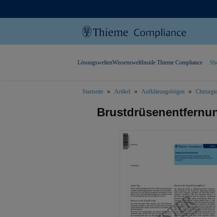
Lösungswelten
Wissenswelt
Inside Thieme Compliance
Sh
Startseite
Artikel
Aufklärungsbögen
Chirurgi
text.skipToContent
text.skipToNavigation
Brustdrüsenentfernu