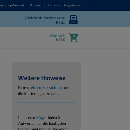
Webshop-Support
Kontakt
Anmelden / Registrieren
Verbleibende Druckausgaben
0 Stk.
Warenkorb
0
0,00 €
Weitere Hinweise
melden Sie sich an
Bitte
, um
die Musterbögen zu sehen.
FAQs
In unseren
finden Sie
Antworten auf die häufigsten
Fragen rund um den Webshop.