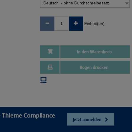
Einheit(en)
In den Warenkorb
Bogen drucken
re Thieme Compliance
Jetzt anmelden