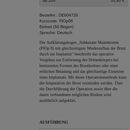
ab 200
33,50 €
Bestellnr.:
DE604720
Kurzcode:
PlOp08
Einheit (50 Bögen)
Sprache:
Deutsch
Der Aufklärungsbogen „Subkutane Mastektomie
(PlOp 8) mit gleichzeitigem Wiederaufbau der Brust
durch ein Implantat“ beschreibt das operative
Vorgehen zur Entfernung des Drüsenkörpers bei
bestimmten Formen des Brustkrebses oder einer
erblichen Belastung und das gleichzeitige Einsetzen
eines Implantats. Mit dieser Operationsmethode kann
die Amputation der Brust vermieden werden. Über
die Durchführung der Operation sowie über die
damit verbundenen möglichen Risiken wird
ausführlich aufgeklärt.
AUSFÜHRUNG