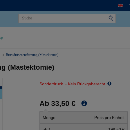
op
e
Brustdrüsenentfernung (Mastektomie)
ng (Mastektomie)
Sonderdruck - Kein Rückgaberecht
Ab 33,50 €
Menge
Preis pro Einheit
ab 1
199,50 €