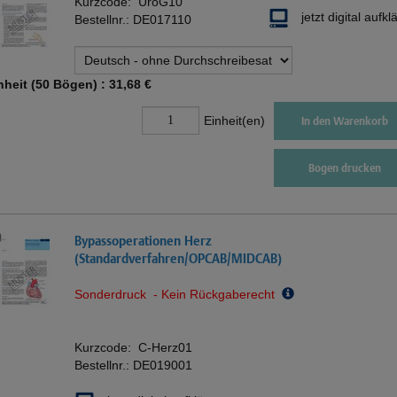
Kurzcode:
UroG10
jetzt digital aufkl
Bestellnr.:
DE017110
nheit (50 Bögen) :
31,68 €
Einheit(en)
In den Warenkorb
Bogen drucken
Bypassoperationen Herz
(Standardverfahren/OPCAB/MIDCAB)
Sonderdruck - Kein Rückgaberecht
Kurzcode:
C-Herz01
Bestellnr.:
DE019001