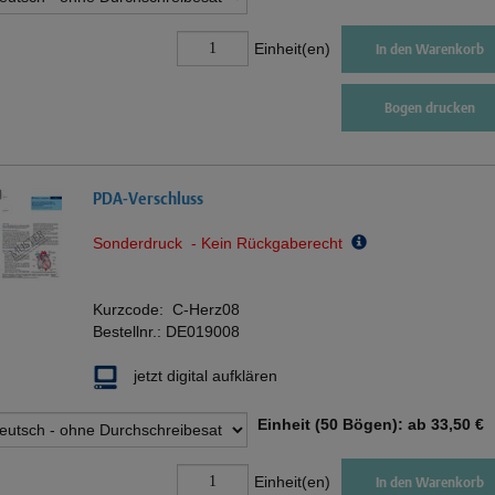
Einheit(en)
In den Warenkorb
Bogen drucken
PDA-Verschluss
Sonderdruck - Kein Rückgaberecht
Kurzcode:
C-Herz08
Bestellnr.:
DE019008
jetzt digital aufklären
Einheit (50 Bögen): ab
33,50 €
Einheit(en)
In den Warenkorb