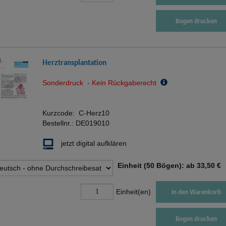
Bogen drucken
Herztransplantation
Sonderdruck - Kein Rückgaberecht
Kurzcode:
C-Herz10
Bestellnr.:
DE019010
jetzt digital aufklären
Einheit (50 Bögen): ab
33,50 €
Einheit(en)
In den Warenkorb
Bogen drucken