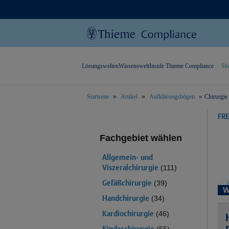
Lösungswelten
Wissenswelt
Inside Thieme Compliance
Sh
Startseite
Artikel
Aufklärungsbögen
Chirurgie
text.skipToContent
text.skipToNavigation
FR
Fachgebiet wählen
Allgemein- und
Viszeralchirurgie
(111)
Gefäßchirurgie
(39)
W
Handchirurgie
(34)
Kardiochirurgie
(46)
Kinderchirurgie