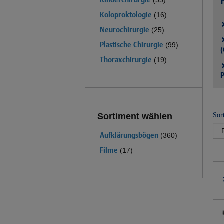
(55)
Koloproktologie
(16)
Neurochirurgie
(25)
Plastische Chirurgie
(99)
(
Thoraxchirurgie
(19)
P
Sor
Sortiment wählen
Aufklärungsbögen
(360)
Filme
(17)