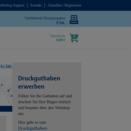
Webshop-Support
Kontakt
Anmelden / Registrieren
Verbleibende Druckausgaben
0 Stk.
Warenkorb
0
0,00 €
UFKLÄRUNG
Druckguthaben
erwerben
Füllen Sie Ihr Guthaben auf und
drucken Sie Ihre Bögen einfach
und bequem über den Webshop
aus.
Hier geht es zum
Druckguthaben