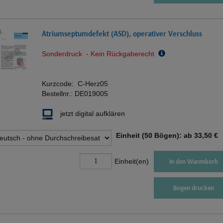
Atriumseptumdefekt (ASD), operativer Verschluss
Sonderdruck - Kein Rückgaberecht
Kurzcode:
C-Herz05
Bestellnr.:
DE019005
jetzt digital aufklären
Einheit (50 Bögen): ab
33,50 €
Einheit(en)
In den Warenkorb
Bogen drucken