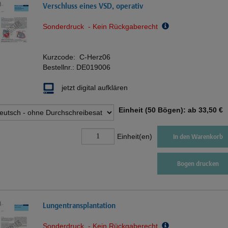
Verschluss eines VSD, operativ
Sonderdruck - Kein Rückgaberecht
Kurzcode:
C-Herz06
Bestellnr.:
DE019006
jetzt digital aufklären
Einheit (50 Bögen): ab
33,50 €
Einheit(en)
In den Warenkorb
Bogen drucken
Lungentransplantation
Sonderdruck - Kein Rückgaberecht