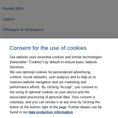
Produkt-Hilfe
Support
Whitepaper & Infomaterial
Unser Unternehmen
Consent for the use of cookies
Presse und News
Our website uses essential cookies and similar technologies
Karriere
(hereinafter "Cookies”) by default to ensure basic website
functions.
We use optional cookies for personalized advertising,
Kontakt
content, social networks, user analysis and to help us to
improve website navigation and our marketing and
Web-Semniare
performance efforts. By clicking “Accept”, you consent to
the using of optional cookies on your device and the
Anwenderberichte
associated processing of personal data. Your consent is
voluntary, and you can revoke it at any time by clicking the
Partner
button at the bottom right of the page. Further details can be
found in our
data protection information
.