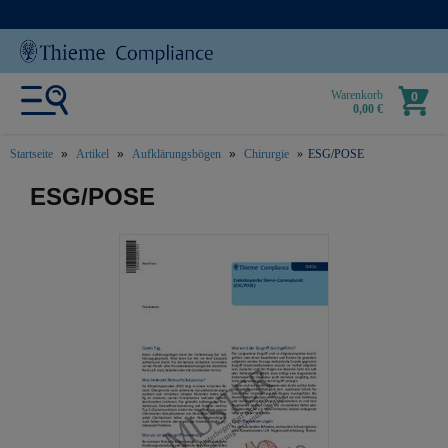
Warenkorb
0
0,00 €
Startseite
Artikel
Aufklärungsbögen
Chirurgie
ESG/POSE
text.skipToContent
text.skipToNavigation
ESG/POSE