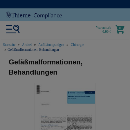
Warenkorb
0
0,00 €
Startseite
Artikel
Aufklärungsbögen
Chirurgie
Gefäßmalformationen, Behandlungen
text.skipToContent
text.skipToNavigation
Gefäßmalformationen,
Behandlungen