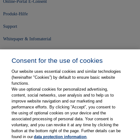
Online-Portal E-Consent
Produkt-Hilfe
Support
Whitepaper & Infomaterial
Unser Unternehmen
Consent for the use of cookies
Presse und News
Our website uses essential cookies and similar technologies
Karriere
(hereinafter "Cookies”) by default to ensure basic website
functions.
We use optional cookies for personalized advertising,
Kontakt
content, social networks, user analysis and to help us to
improve website navigation and our marketing and
Web-Semniare
performance efforts. By clicking “Accept”, you consent to
the using of optional cookies on your device and the
Anwenderberichte
associated processing of personal data. Your consent is
voluntary, and you can revoke it at any time by clicking the
Partner
button at the bottom right of the page. Further details can be
found in our
data protection information
.