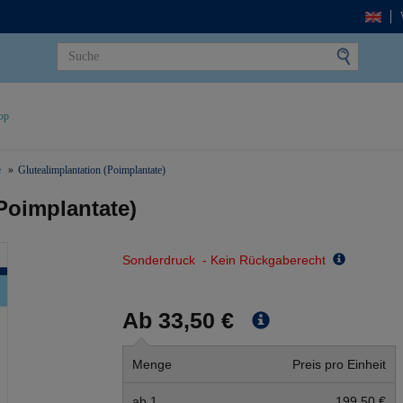
op
e
Glutealimplantation (Poimplantate)
Poimplantate)
Sonderdruck - Kein Rückgaberecht
Ab 33,50 €
Menge
Preis pro Einheit
ab 1
199,50 €