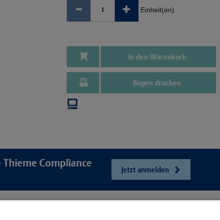
Einheit(en)
In den Warenkorb
Bogen drucken
re Thieme Compliance
Jetzt anmelden
e
Unser Unt
Webshop