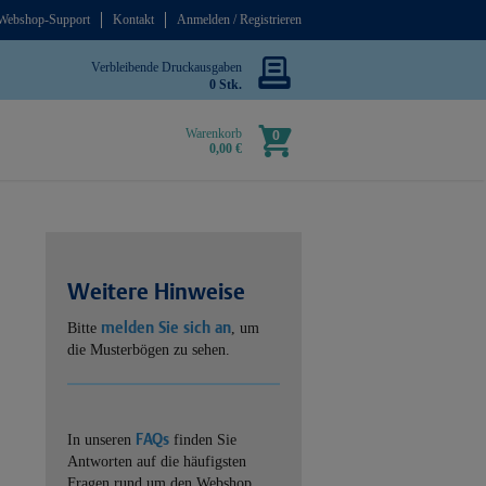
Webshop-Support
Kontakt
Anmelden / Registrieren
Verbleibende Druckausgaben
0 Stk.
Warenkorb
0
0,00 €
Weitere Hinweise
melden Sie sich an
Bitte
, um
die Musterbögen zu sehen.
FAQs
In unseren
finden Sie
Antworten auf die häufigsten
Fragen rund um den Webshop.