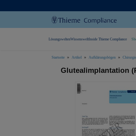
Lösungswelten
Wissenswelt
Inside Thieme Compliance
Sh
Startseite
Artikel
Aufklärungsbögen
Chirurgi
text.skipToContent
text.skipToNavigation
Glutealimplantation (