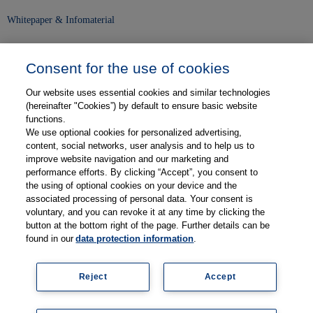
Whitepaper & Infomaterial
Unser Unternehmen
Consent for the use of cookies
Presse und News
Our website uses essential cookies and similar technologies
Karriere
(hereinafter "Cookies”) by default to ensure basic website
functions.
We use optional cookies for personalized advertising,
Kontakt
content, social networks, user analysis and to help us to
improve website navigation and our marketing and
Web-Semniare
performance efforts. By clicking “Accept”, you consent to
the using of optional cookies on your device and the
Anwenderberichte
associated processing of personal data. Your consent is
voluntary, and you can revoke it at any time by clicking the
Partner
button at the bottom right of the page. Further details can be
found in our
data protection information
.
Reject
Accept
Impressum
Datenschutz
Kontakt
AGB