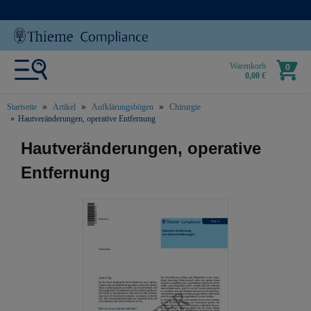
Warenkorb
0
0,00 €
Startseite
Artikel
Aufklärungsbögen
Chirurgie
Hautveränderungen, operative Entfernung
text.skipToContent
text.skipToNavigation
Hautveränderungen, operative
Entfernung