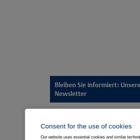
Bleiben Sie informiert: Unse
Newsletter
Lösungswelten
Produkt
Consent for the use of cookies
Anamnese von Patient*innen
Digitale L
Aufnahme von Patient*innen
Aufklärun
Our website uses essential cookies and similar technolo