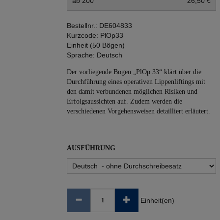
ab 200
26,50 €
Bestellnr.:
DE604833
Kurzcode:
PlOp33
Einheit (50 Bögen)
Sprache:
Deutsch
Der vorliegende Bogen „PlOp 33“ klärt über die
Durchführung eines operativen Lippenliftings mit
den damit verbundenen möglichen Risiken und
Erfolgsaussichten auf. Zudem werden die
verschiedenen Vorgehensweisen detailliert erläutert.
AUSFÜHRUNG
Einheit(en)