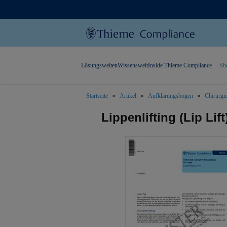
Lösungswelten
Wissenswelt
Inside Thieme Compliance
Sh
Startseite
Artikel
Aufklärungsbögen
Chirurgi
text.skipToContent
text.skipToNavigation
Lippenlifting (Lip Lift