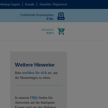
Webshop-Support
Kontakt
Anmelden / Registrieren
Verbleibende Druckausgaben
0 Stk.
Warenkorb
0
0,00 €
Weitere Hinweise
melden Sie sich an
Bitte
, um
die Musterbögen zu sehen.
FAQs
In unseren
finden Sie
Antworten auf die häufigsten
Fragen rund um den Webshop.