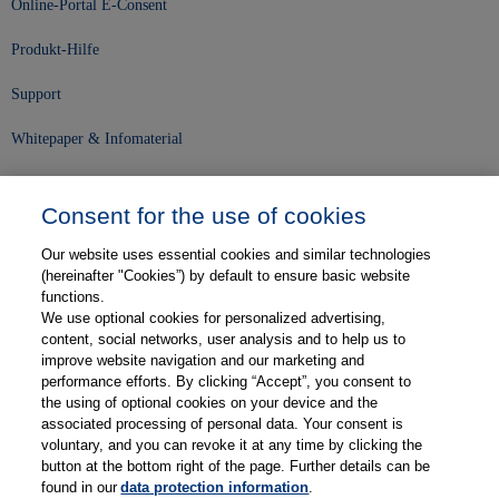
Online-Portal E-Consent
Produkt-Hilfe
Support
Whitepaper & Infomaterial
Unser Unternehmen
Consent for the use of cookies
Presse und News
Our website uses essential cookies and similar technologies
Karriere
(hereinafter "Cookies”) by default to ensure basic website
functions.
We use optional cookies for personalized advertising,
Kontakt
content, social networks, user analysis and to help us to
improve website navigation and our marketing and
Web-Semniare
performance efforts. By clicking “Accept”, you consent to
the using of optional cookies on your device and the
Anwenderberichte
associated processing of personal data. Your consent is
voluntary, and you can revoke it at any time by clicking the
Partner
button at the bottom right of the page. Further details can be
found in our
data protection information
.