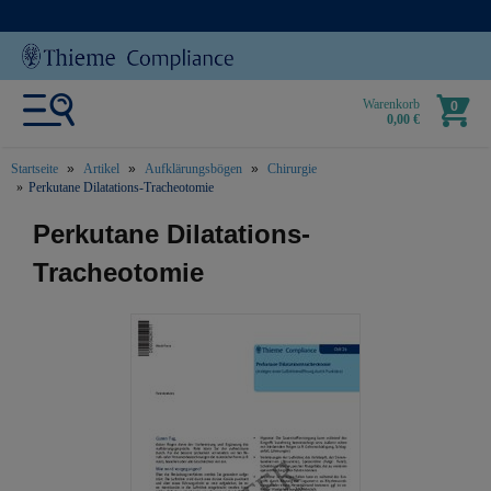
Warenkorb
0
0,00 €
Startseite
Artikel
Aufklärungsbögen
Chirurgie
Perkutane Dilatations-Tracheotomie
text.skipToContent
text.skipToNavigation
Perkutane Dilatations-
Tracheotomie