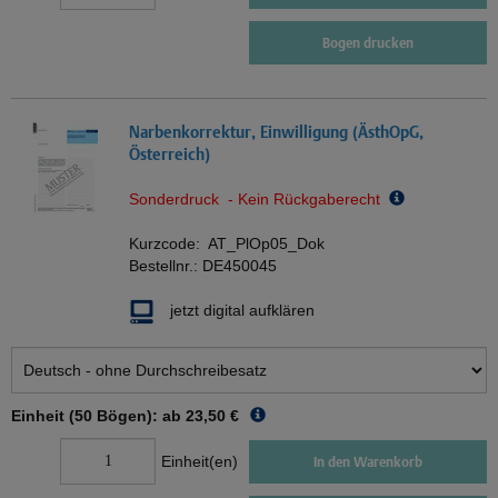
Bogen drucken
Narbenkorrektur, Einwilligung (ÄsthOpG,
Österreich)
Sonderdruck - Kein Rückgaberecht
Kurzcode:
AT_PlOp05_Dok
Bestellnr.:
DE450045
jetzt digital aufklären
Einheit (50 Bögen): ab
23,50 €
Einheit(en)
In den Warenkorb