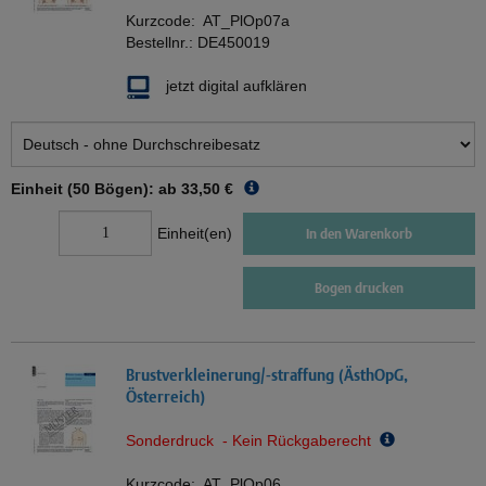
Kurzcode:
AT_PlOp07a
Bestellnr.:
DE450019
jetzt digital aufklären
Einheit (50 Bögen): ab
33,50 €
Einheit(en)
In den Warenkorb
Bogen drucken
Brustverkleinerung/-straffung (ÄsthOpG,
Österreich)
Sonderdruck - Kein Rückgaberecht
Kurzcode:
AT_PlOp06