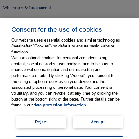
Whitepaper & Infomaterial
Unser Unternehmen
Consent for the use of cookies
Presse und News
Our website uses essential cookies and similar technologies
Karriere
(hereinafter "Cookies”) by default to ensure basic website
functions.
We use optional cookies for personalized advertising,
Kontakt
content, social networks, user analysis and to help us to
improve website navigation and our marketing and
Web-Semniare
performance efforts. By clicking “Accept”, you consent to
the using of optional cookies on your device and the
Anwenderberichte
associated processing of personal data. Your consent is
voluntary, and you can revoke it at any time by clicking the
Partner
button at the bottom right of the page. Further details can be
found in our
data protection information
.
Reject
Accept
Impressum
Datenschutz
Kontakt
AGB