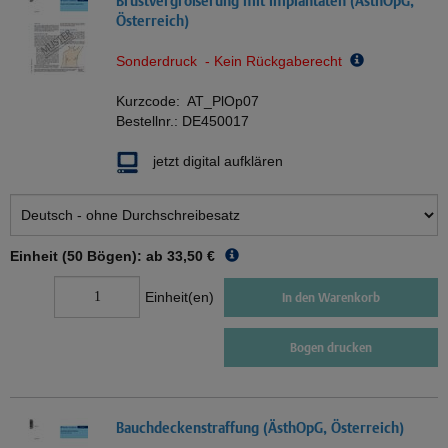
Brustvergrößerung mit Implantaten (ÄsthOpG,
Österreich)
Sonderdruck - Kein Rückgaberecht
Kurzcode:
AT_PlOp07
Bestellnr.:
DE450017
jetzt digital aufklären
Einheit (50 Bögen): ab
33,50 €
Einheit(en)
In den Warenkorb
Bogen drucken
Bauchdeckenstraffung (ÄsthOpG, Österreich)