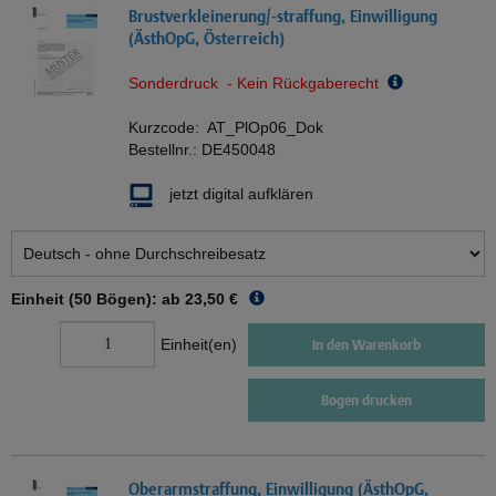
Brustverkleinerung/-straffung, Einwilligung
(ÄsthOpG, Österreich)
Sonderdruck - Kein Rückgaberecht
Kurzcode:
AT_PlOp06_Dok
Bestellnr.:
DE450048
jetzt digital aufklären
Einheit (50 Bögen): ab
23,50 €
Einheit(en)
In den Warenkorb
Bogen drucken
Oberarmstraffung, Einwilligung (ÄsthOpG,