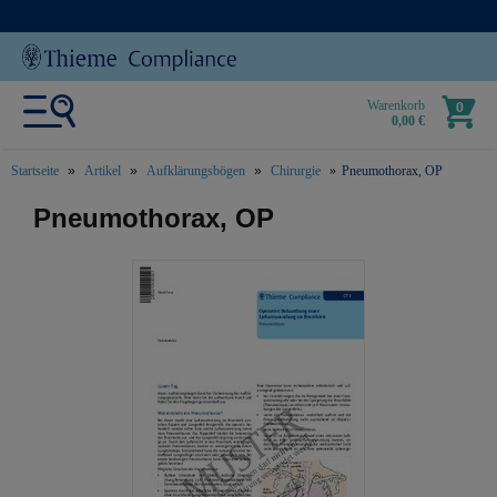
Warenkorb
0
0,00 €
Startseite
Artikel
Aufklärungsbögen
Chirurgie
Pneumothorax, OP
text.skipToContent
text.skipToNavigation
Pneumothorax, OP