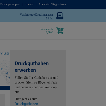
Webshop-Support
Kontakt
Anmelden / Registrieren
Verbleibende Druckausgaben
0 Stk.
Warenkorb
0
0,00 €
UFKLÄRUNG
Druckguthaben
erwerben
Füllen Sie Ihr Guthaben auf und
drucken Sie Ihre Bögen einfach
und bequem über den Webshop
aus.
Hier geht es zum
Druckguthaben