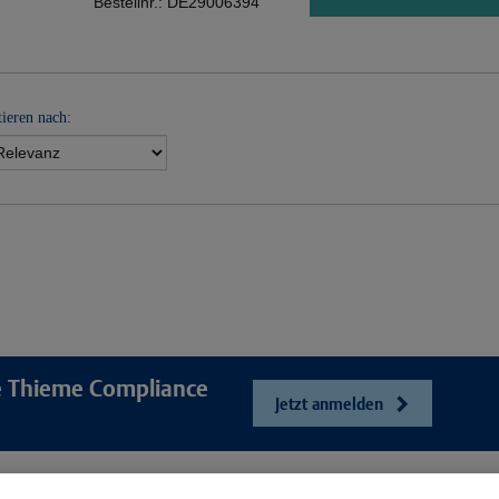
Bestellnr.:
DE29006394
tieren nach:
re Thieme Compliance
Jetzt anmelden