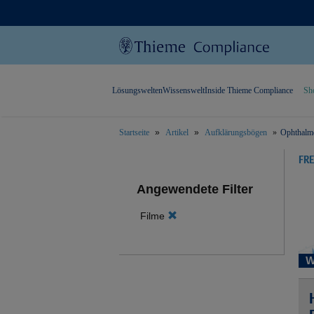
Lösungswelten
Wissenswelt
Inside Thieme Compliance
Sh
Startseite
Artikel
Aufklärungsbögen
Ophthalm
text.skipToContent
text.skipToNavigation
FR
Angewendete Filter
Filme
W