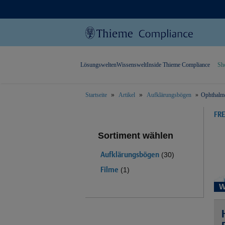
Lösungswelten
Wissenswelt
Inside Thieme Compliance
Sh
Startseite
Artikel
Aufklärungsbögen
Ophthalm
text.skipToContent
text.skipToNavigation
FR
Sortiment wählen
Aufklärungsbögen
(30)
Filme
(1)
W