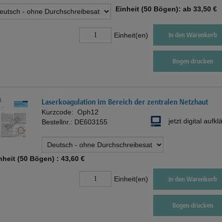
Einheit (50 Bögen): ab
33,50 €
Einheit(en)
In den Warenkorb
Bogen drucken
Laserkoagulation im Bereich der zentralen Netzhaut
Kurzcode:
Oph12
jetzt digital aufkl
Bestellnr.:
DE603155
nheit (50 Bögen) :
43,60 €
Einheit(en)
In den Warenkorb
Bogen drucken