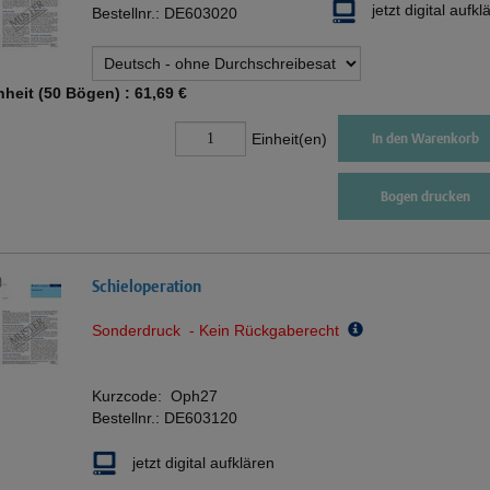
jetzt digital aufkl
Bestellnr.:
DE603020
nheit (50 Bögen) :
61,69 €
Einheit(en)
In den Warenkorb
Bogen drucken
Schieloperation
Sonderdruck - Kein Rückgaberecht
Kurzcode:
Oph27
Bestellnr.:
DE603120
jetzt digital aufklären