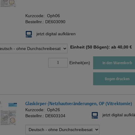
Kurzcode:
Oph06
Bestellnr.:
DE603090
jetzt digital aufklären
Einheit (50 Bögen): ab
40,00 €
Einheit(en)
In den Warenkorb
Bogen drucken
Glaskörper-/Netzhautveränderungen, OP (Vitrektomie)
Kurzcode:
Oph26
jetzt digital aufkl
Bestellnr.:
DE603104