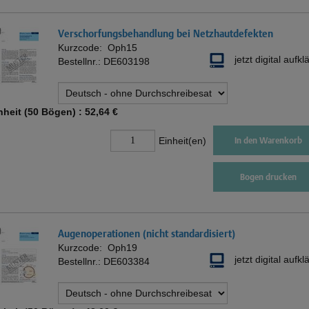
Verschorfungsbehandlung bei Netzhautdefekten
Kurzcode:
Oph15
jetzt digital aufkl
Bestellnr.:
DE603198
nheit (50 Bögen) :
52,64 €
Einheit(en)
In den Warenkorb
Bogen drucken
Augenoperationen (nicht standardisiert)
Kurzcode:
Oph19
jetzt digital aufkl
Bestellnr.:
DE603384