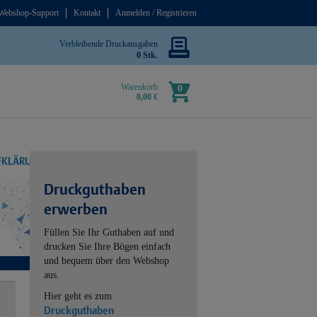
Webshop-Support
Kontakt
Anmelden / Registrieren
Verbleibende Druckausgaben
0 Stk.
Warenkorb
0
0,00 €
UFKLÄRUNG
Druckguthaben
erwerben
Füllen Sie Ihr Guthaben auf und
drucken Sie Ihre Bögen einfach
und bequem über den Webshop
aus.
Hier geht es zum
Druckguthaben