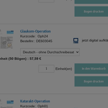
Bogen drucken
Glaukom-Operation
Kurzcode:
Oph24
jetzt digital aufkl
Bestellnr.:
DE603045
nheit (50 Bögen) :
57,59 €
Einheit(en)
In den Warenkorb
Bogen drucken
Katarakt-Operation
Kurzcode:
Oph01