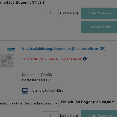
nheit (50 Bögen) :
57,59 €
Einheit(en)
In den Warenkorb
Bogen drucken
Netzhautablösung, Operation (Ablatio-retinae-OP)
Sonderdruck - Kein Rückgaberecht
Kurzcode:
Oph03
Bestellnr.:
DE603066
jetzt digital aufklären
Einheit (50 Bögen): ab
40,00 €
Einheit(en)
In den Warenkorb