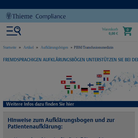
Warenkorb
0
0,00 €
Startseite
Artikel
Aufklärungsbögen
PBM/Transfusionsmedizin
text.skipToContent
text.skipToNavigation
FREMDSPRACHIGEN AUFKLÄRUNGSBÖGEN UNTERSTÜTZEN SIE BEI D
Weitere Infos dazu finden Sie hier
Hinweise zum Aufklärungsbogen und zur
Patientenaufklärung: