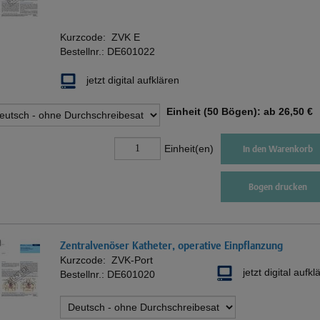
Kurzcode:
ZVK E
Bestellnr.:
DE601022
jetzt digital aufklären
Einheit (50 Bögen): ab
26,50 €
Einheit(en)
In den Warenkorb
Bogen drucken
Zentralvenöser Katheter, operative Einpflanzung
Kurzcode:
ZVK-Port
jetzt digital aufkl
Bestellnr.:
DE601020