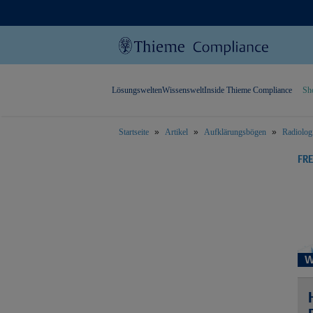
Lösungswelten
Wissenswelt
Inside Thieme Compliance
Sh
Startseite
Artikel
Aufklärungsbögen
Radiolog
text.skipToContent
text.skipToNavigation
FR
W