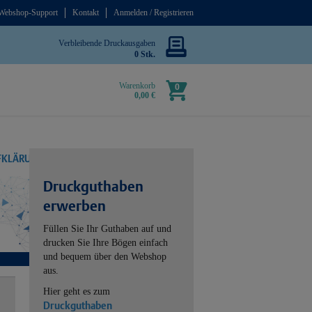
Webshop-Support
Kontakt
Anmelden / Registrieren
Verbleibende Druckausgaben
0 Stk.
Warenkorb
0
0,00 €
UFKLÄRUNG
Druckguthaben
erwerben
Füllen Sie Ihr Guthaben auf und
drucken Sie Ihre Bögen einfach
und bequem über den Webshop
aus.
Hier geht es zum
Druckguthaben