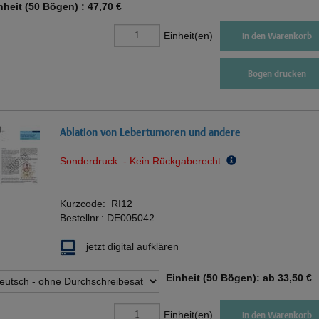
nheit (50 Bögen) :
47,70 €
Einheit(en)
In den Warenkorb
Bogen drucken
Ablation von Lebertumoren und andere
Sonderdruck - Kein Rückgaberecht
Kurzcode:
RI12
Bestellnr.:
DE005042
jetzt digital aufklären
Einheit (50 Bögen): ab
33,50 €
Einheit(en)
In den Warenkorb