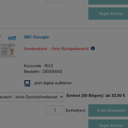
Bogen drucken
SIRT-Therapie
Sonderdruck - Kein Rückgaberecht
Kurzcode:
RI13
Bestellnr.:
DE005043
jetzt digital aufklären
Einheit (50 Bögen): ab
33,50 €
Einheit(en)
In den Warenkorb
Bogen drucken