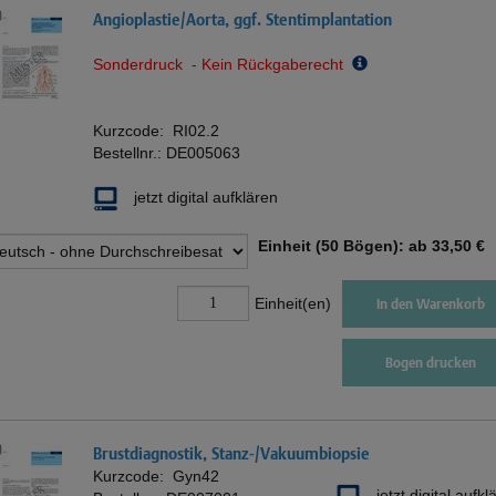
Angioplastie/Aorta, ggf. Stentimplantation
Sonderdruck - Kein Rückgaberecht
Kurzcode:
RI02.2
Bestellnr.:
DE005063
jetzt digital aufklären
Einheit (50 Bögen): ab
33,50 €
Einheit(en)
In den Warenkorb
Bogen drucken
Brustdiagnostik, Stanz-/Vakuumbiopsie
Kurzcode:
Gyn42
jetzt digital aufkl