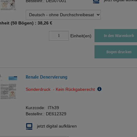
Bestellnr.:
DE007001
nheit (50 Bögen) :
38,26 €
Einheit(en)
In den Warenkorb
Bogen drucken
Renale Denervierung
Sonderdruck - Kein Rückgaberecht
Kurzcode:
ITh39
Bestellnr.:
DE612329
jetzt digital aufklären