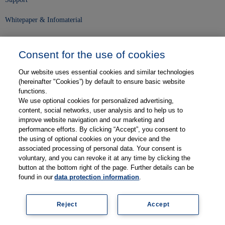
Whitepaper & Infomaterial
Unser Unternehmen
Consent for the use of cookies
Presse und News
Our website uses essential cookies and similar technologies
Karriere
(hereinafter "Cookies”) by default to ensure basic website
functions.
We use optional cookies for personalized advertising,
Kontakt
content, social networks, user analysis and to help us to
improve website navigation and our marketing and
Web-Semniare
performance efforts. By clicking “Accept”, you consent to
the using of optional cookies on your device and the
Anwenderberichte
associated processing of personal data. Your consent is
voluntary, and you can revoke it at any time by clicking the
Partner
button at the bottom right of the page. Further details can be
found in our
data protection information
.
Reject
Accept
Impressum
Datenschutz
Kontakt
AGB