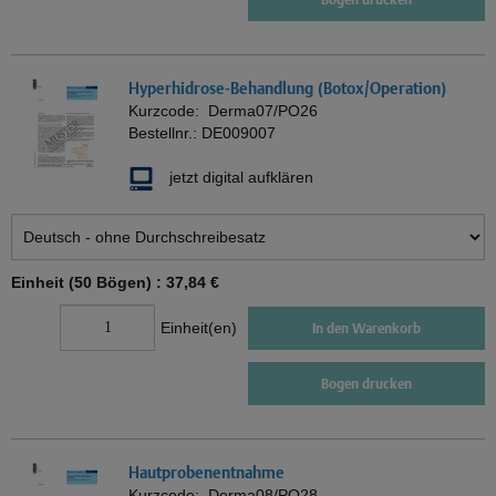
Hyperhidrose-Behandlung (Botox/Operation)
Kurzcode:
Derma07/PO26
Bestellnr.:
DE009007
jetzt digital aufklären
Einheit (50 Bögen) :
37,84 €
Einheit(en)
In den Warenkorb
Bogen drucken
Hautprobenentnahme
Kurzcode:
Derma08/PO28