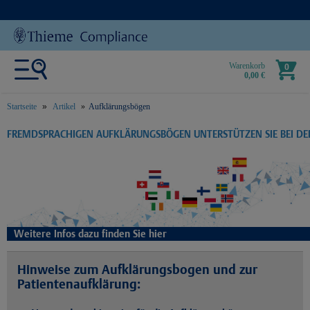
Warenkorb
0
0,00 €
Startseite
Artikel
Aufklärungsbögen
text.skipToContent
text.skipToNavigation
FREMDSPRACHIGEN AUFKLÄRUNGSBÖGEN UNTERSTÜTZEN SIE BEI D
Weitere Infos dazu finden Sie hier
Hinweise zum Aufklärungsbogen und zur
Patientenaufklärung: